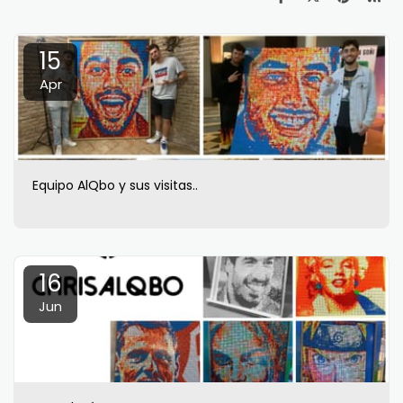
15
Apr
Equipo AlQbo y sus visitas..
16
Jun