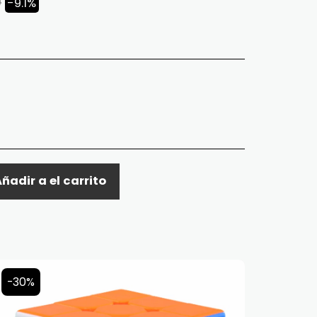
0
-9.1%
ñadir a el carrito
-30%