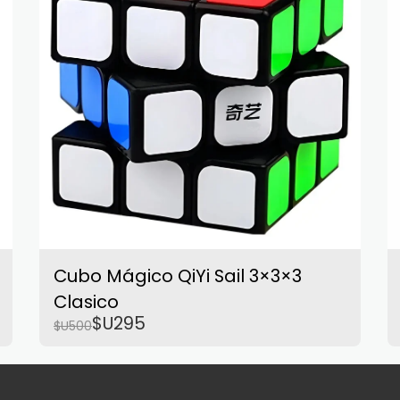
Cubo Mágico QiYi Sail 3×3×3
Clasico
$U
295
$U
500