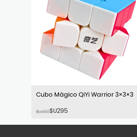
Cubo Mágico QiYi Warrior 3×3×3
$U
295
$U
450