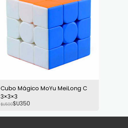
Cubo Mágico MoYu MeiLong C
3×3×3
$U
350
$U
500