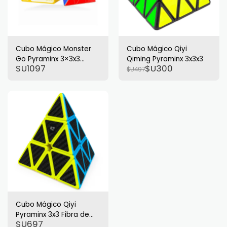
Cubo Mágico Monster
Cubo Mágico Qiyi
Go Pyraminx 3×3x3
Qiming Pyraminx 3x3x3
$U
1097
$U
300
Stickerless
$U
497
Cubo Mágico Qiyi
Pyraminx 3x3 Fibra de
$U
697
Carbono