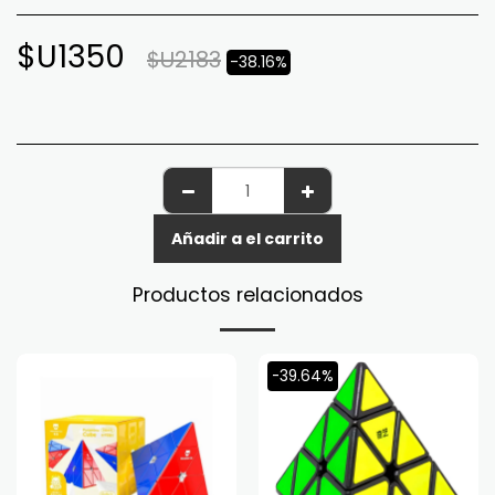
$U
1350
$U
2183
-38.16%
Añadir a el carrito
Productos relacionados
-39.64%