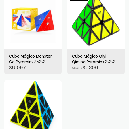
Cubo Mágico Monster
Cubo Mágico Qiyi
Go Pyraminx 3×3x3
Qiming Pyraminx 3x3x3
$U
1097
$U
300
Stickerless
$U
497