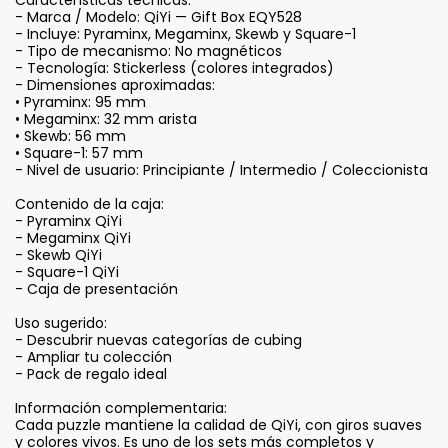
Características técnicas:
- Marca / Modelo: QiYi — Gift Box EQY528
- Incluye: Pyraminx, Megaminx, Skewb y Square-1
- Tipo de mecanismo: No magnéticos
- Tecnología: Stickerless (colores integrados)
- Dimensiones aproximadas:
• Pyraminx: 95 mm
• Megaminx: 32 mm arista
• Skewb: 56 mm
• Square-1: 57 mm
- Nivel de usuario: Principiante / Intermedio / Coleccionista
Contenido de la caja:
- Pyraminx QiYi
- Megaminx QiYi
- Skewb QiYi
- Square-1 QiYi
- Caja de presentación
Uso sugerido:
- Descubrir nuevas categorías de cubing
- Ampliar tu colección
- Pack de regalo ideal
Información complementaria:
Cada puzzle mantiene la calidad de QiYi, con giros suaves
y colores vivos. Es uno de los sets más completos y