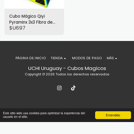
Cubo Mágico Qiyi
Pyraminx 3x3 Fibra de
$U
697
Carbono
PÁGINA DE INICIO
TIENDA
MODOS DE PAGO
MÁS
UCHI Uruguay - Cubos Magicos
Copyright © 2026 Todos los derechos reservados
Este sitio web usa cookies para optimizar la experiencia del
Entendido
usuario en el sitio.