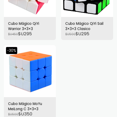
Cubo Mágico QiYi
Cubo Mágico QiYi Sail
Warrior 3×3×3
3×3×3 Clasico
$U
295
$U
295
$U
450
$U
500
-30%
Cubo Mágico MoYu
MeiLong C 3×3×3
$U
350
$U
500