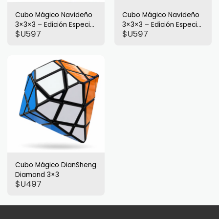
Cubo Mágico Navideño
Cubo Mágico Navideño
3×3×3 – Edición Especial
3×3×3 – Edición Especial
$U
597
$U
597
de Fiestas
de Fiestas
Cubo Mágico DianSheng
Diamond 3×3
$U
497