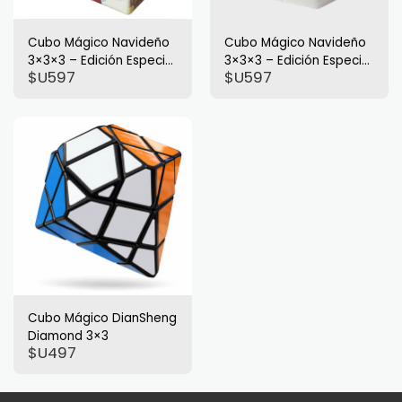
Cubo Mágico Navideño
Cubo Mágico Navideño
3×3×3 – Edición Especial
3×3×3 – Edición Especial
$U
597
$U
597
de Fiestas
de Fiestas
Cubo Mágico DianSheng
Diamond 3×3
$U
497