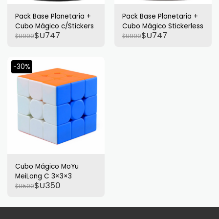
Pack Base Planetaria +
Pack Base Planetaria +
Cubo Mágico c/Stickers
Cubo Mágico Stickerless
$U
747
$U
747
$U
999
$U
999
-30%
Cubo Mágico MoYu
MeiLong C 3×3×3
$U
350
$U
500