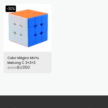
-30%
Cubo Mágico MoYu
MeiLong C 3×3×3
$U
350
$U
500