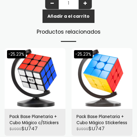
Añadir a el carrito
Productos relacionados
-25.23%
-25.23%
Pack Base Planetaria +
Pack Base Planetaria +
Cubo Mágico c/Stickers
Cubo Mágico Stickerless
$U
747
$U
747
$U
999
$U
999