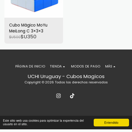
Cubo Mágico MoYu
MeiLong C 3×3×3
$U
350
$U
500
PÁGINA DE INICIO
TIENDA
MODOS DE PAGO
MÁS
UCHI Uruguay - Cubos Magicos
Copyright © 2026 Todos los derechos reservados
Este sitio web usa cookies para optimizar la experiencia del
Entendido
usuario en el sitio.