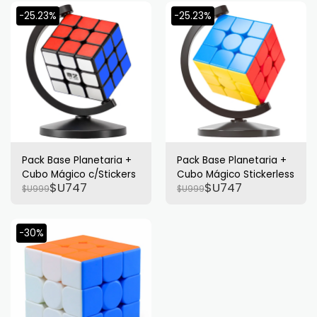
-25.23%
-25.23%
Pack Base Planetaria +
Pack Base Planetaria +
Cubo Mágico c/Stickers
Cubo Mágico Stickerless
$U
747
$U
747
$U
999
$U
999
-30%