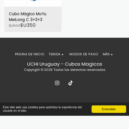
Cubo Mágico MoYu
MeiLong C 3×3×3
$U
350
$U
500
PÁGINA DE INICIO
TIENDA
MODOS DE PAGO
MÁS
UCHI Uruguay - Cubos Magicos
Copyright © 2026 Todos los derechos reservados
Este sitio web usa cookies para optimizar la experiencia del
Entendido
usuario en el sitio.