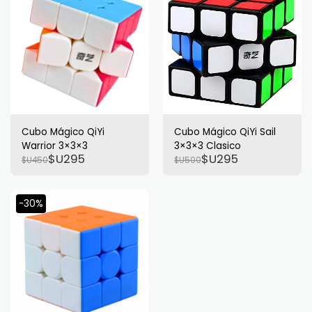
Cubo Mágico QiYi
Cubo Mágico QiYi Sail
Warrior 3×3×3
3×3×3 Clasico
$U
295
$U
295
$U
450
$U
500
-30%