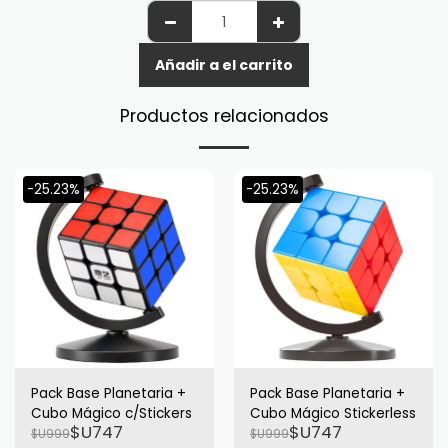
Añadir a el carrito
Productos relacionados
-25.23%
-25.23%
Pack Base Planetaria +
Pack Base Planetaria +
Cubo Mágico c/Stickers
Cubo Mágico Stickerless
$U
747
$U
747
$U
999
$U
999