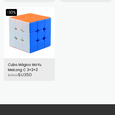
-30%
Cubo Mágico MoYu
MeiLong C 3×3×3
$U
350
$U
500