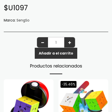
$U
1097
Marca:
SengSo
Añadir a el carrito
Productos relacionados
-35.46%