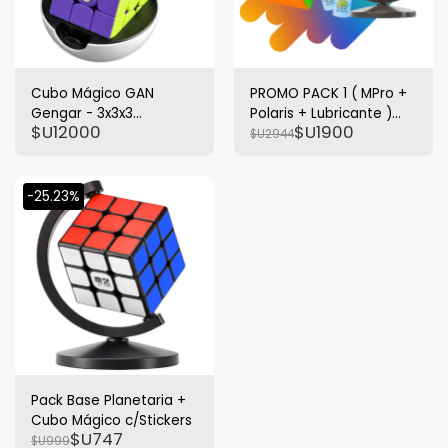
Cubo Mágico GAN
PROMO PACK 1 ( MPro +
Gengar - 3x3x3
Polaris + Lubricante )
$U
12000
$U
1900
Magnético ( Edición
ENVIO Inc.
$U
2944
Limitada )
-25.23%
Pack Base Planetaria +
Cubo Mágico c/Stickers
$U
747
$U
999